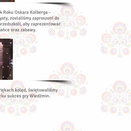
4 Roku Oskara Kolberga -
ysty, zostaliśmy zaproszeni do
rzedszkoli, aby zaprezentować
tańce oraz zabawy.
Wigilia
CD Projekt
więkach kolęd, świętowaliśmy
ku sukces gry Wiedźmin.