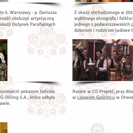
in k. Warszawy - p. Dariusza
Z okazji obchodzonego w 201
mność obsłużyć artystyczną
wybitnego etnografa i folklor
okazji Dożynek Parafialnych
jednego z podwarszawskich p
dzieciom i rodzicom ludowe 
Barbórka dla
G-Drilling
urozmaicić pokazem tańców
Razem w CD Projekt, przy dź
G-Dilling S.A., która odbyła
w
Lipowym Gościńcu
w Otwoc
awie.