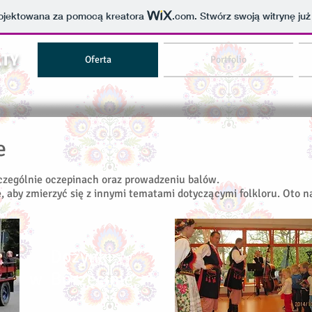
projektowana za pomocą kreatora
.com
. Stwórz swoją witrynę już
ATY
Oferta
Portfolio
e
zczególnie oczepinach oraz prowadzeniu balów.
e, aby zmierzyć się z innymi tematami dotyczącymi folkloru. Oto 
Dożynki
w Borzęcinie