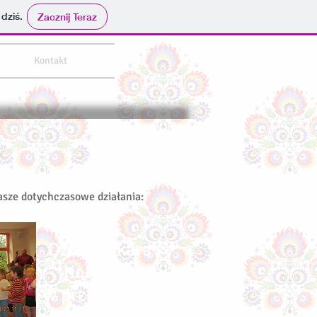
 dziś.
Zacznij Teraz
Kontakt
nasze dotychczasowe działania:
Dzień Oskara
Kolberga
w przedszkolu